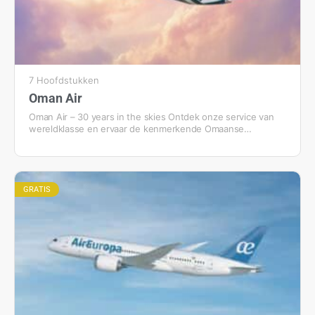
verschillende reizigerstypes en seizoenstrends. Heb je alle
modules…
7 Hoofdstukken
Oman Air
Oman Air – 30 years in the skies Ontdek onze service van
wereldklasse en ervaar de kenmerkende Omaanse
gastvrijheid. Samen zorgen zij ervoor dat onze
gewaardeerde gasten een unieke en onvergetelijke
ervaring beleven — een ervaring waarin warmte, aandacht
en kwaliteit samenkomen.
GRATIS