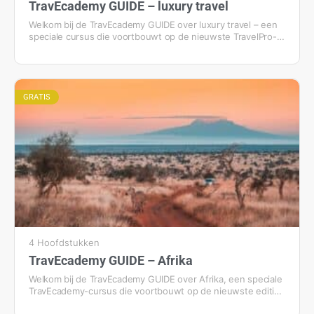
TravEcademy GUIDE – luxury travel
Welkom bij de TravEcademy GUIDE over luxury travel – een
speciale cursus die voortbouwt op de nieuwste TravelPro-
edities. In deze interactieve training duik je in de wereld van
luxe reizen en ontdek je hoe je inspeelt op de wensen van
de moderne, veeleisende reiziger. Je krijgt inzicht in de
belangrijkste ontwikkelingen binnen het luxe segment: van
privéjets en exclusieve transfers tot high-end airlines en
GRATIS
vernieuwende serviceconcepten. Ook de veranderende
betekenis van luxe komt aan bod, waarbij naast comfort en
exclusiviteit juist beleving, maatwerk en reizen met impact
centraal staan. Steeds vaker draait het om ervaringen die
nog niet eerder zijn beleefd…
4 Hoofdstukken
TravEcademy GUIDE – Afrika
Welkom bij de TravEcademy GUIDE over Afrika, een speciale
TravEcademy-cursus die voortbouwt op de nieuwste edities
van TravelPro. In deze interactieve training neem je een