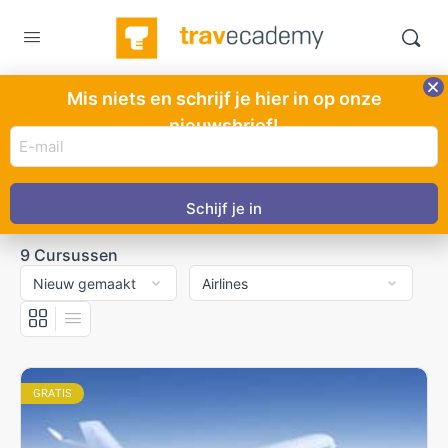
Mis niets en schrijf je hier in op onze
Cursussen
Zoek
nieuwsbrief!
E-
mail
adres
Alle Cursussen
(Vereist)
9
Cursussen
GRATIS