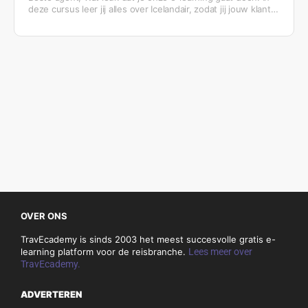
deze cursus leer jij alles over Icelandair, zodat jij jouw klant
optimaal kunt informeren over onze bestemmingen en ons
product aan boord. Daarnaast maak je door het volgen van
deze cursus ook nog kans op een fantastische prijs. Van
juni tot en met november wordt iedere maand onder alle
deelnemers, die zowel de Icelandair e-learning als 5 badges
van het Brand USA Discovery Program hebben afgerond,
een plek op een bijzondere USA famtrip in 2024 verloot! Let
op: een voorwaarde om mee te kunnen doen aan de loting
is ook om aangemeld te zijn voor de…
OVER ONS
TravEcademy is sinds 2003 het meest succesvolle gratis e-
learning platform voor de reisbranche.
Lees meer over
TravEcademy.
ADVERTEREN