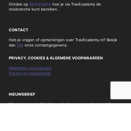
Ontdek op
deze pagina
hoe je via TravEcademy de
reisbranche kunt bereiken.
CONTACT
Heb je vragen of opmerkingen over TravEcademy.nl? Bekijk
dan
hier
onze contactgegevens.
PRIVACY, COOKIES & ALGEMENE VOORWAARDEN
Algemene voorwaarden
Privacy en cookiebeleid
NIEUWSBRIEF
Mis niets en schrijf je hieronder in op onze nieuwsbrief:
E-
mail