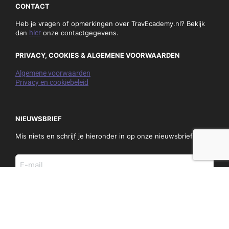
CONTACT
Heb je vragen of opmerkingen over TravEcademy.nl? Bekijk
dan
hier
onze contactgegevens.
PRIVACY, COOKIES & ALGEMENE VOORWAARDEN
Algemene voorwaarden
Privacy en cookiebeleid
NIEUWSBRIEF
Mis niets en schrijf je hieronder in op onze nieuwsbrief:
E-
mail
adres
(Vereist)
SOCIAL