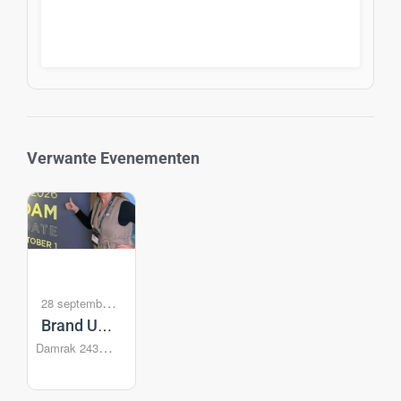
Verwante Evenementen
28 september
-
Brand USA
1 oktober
Damrak 243
Travel
Amsterdam
,
Week
1012 ZJ