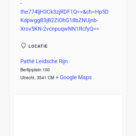
-
the774ljH3Ck3zjRDF1Q==&ch=Hp5D
KdpwggB3jB2ZIOhG18bZNUjnb-
Xrov5KN-2vcnpuqwNN1RcfyQ==
LOCATIE
Pathé Leidsche Rijn
Berlijnplein 100
+ Google Maps
Utrecht
,
3541 CM