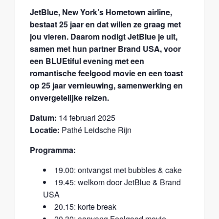
JetBlue, New York’s Hometown airline,
bestaat 25 jaar en dat willen ze graag met
jou vieren. Daarom nodigt JetBlue je uit,
samen met hun partner Brand USA, voor
een BLUEtiful evening met een
romantische feelgood movie en een toast
op 25 jaar vernieuwing, samenwerking en
onvergetelijke reizen.
Datum:
14 februari 2025
Locatie:
Pathé Leidsche Rijn
Programma:
19.00: ontvangst met bubbles & cake
19.45: welkom door JetBlue & Brand
USA
20.15: korte break
20.30: aanvang Feelgood movie