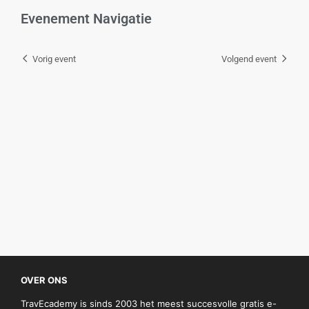
Evenement Navigatie
Vorig event
Volgend event
OVER ONS
TravEcademy is sinds 2003 het meest succesvolle gratis e-