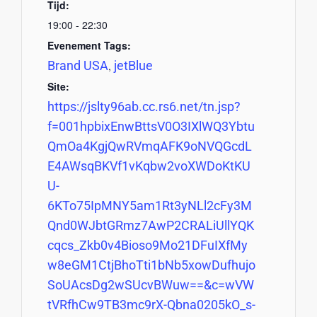
Tijd:
19:00 - 22:30
Evenement Tags:
Brand USA
jetBlue
,
Site:
https://jslty96ab.cc.rs6.net/tn.jsp?
f=001hpbixEnwBttsV0O3IXlWQ3Ybtu
QmOa4KgjQwRVmqAFK9oNVQGcdL
E4AWsqBKVf1vKqbw2voXWDoKtKU
U-
6KTo75IpMNY5am1Rt3yNLl2cFy3M
Qnd0WJbtGRmz7AwP2CRALiUllYQK
cqcs_Zkb0v4Bioso9Mo21DFuIXfMy
w8eGM1CtjBhoTti1bNb5xowDufhujo
SoUAcsDg2wSUcvBWuw==&c=wVW
tVRfhCw9TB3mc9rX-Qbna0205kO_s-