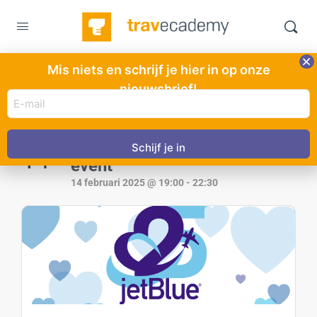
Mis niets en schrijf je hier in op onze
nieuwsbrief!
Dit evenement is voorbij.
E-
mail
adres
FEB
‘Love at first flight’ Cinema
(Vereist)
14
event
14 februari 2025 @ 19:00
-
22:30