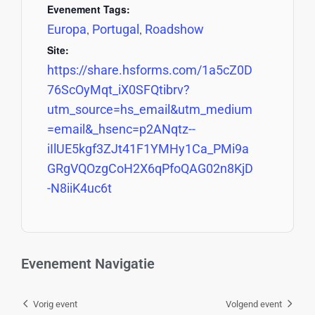
Evenement Tags:
Europa
Portugal
Roadshow
,
,
Site:
https://share.hsforms.com/1a5cZ0D
76ScOyMqt_iX0SFQtibrv?
utm_source=hs_email&utm_medium
=email&_hsenc=p2ANqtz--
iIlUE5kgf3ZJt41F1YMHy1Ca_PMi9a
GRgVQOzgCoH2X6qPfoQAG02n8KjD
-N8iiK4uc6t
Evenement Navigatie
Vorig event
Volgend event