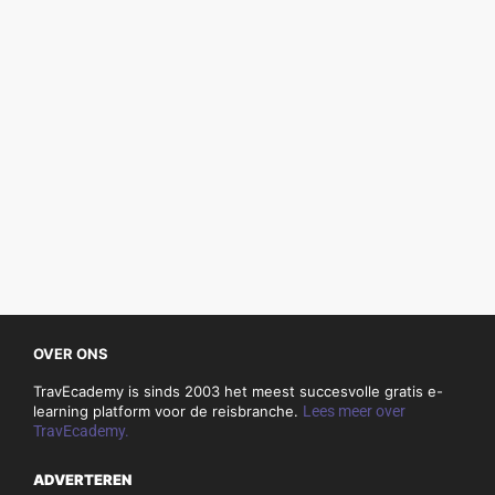
OVER ONS
TravEcademy is sinds 2003 het meest succesvolle gratis e-
learning platform voor de reisbranche.
Lees meer over
TravEcademy.
ADVERTEREN