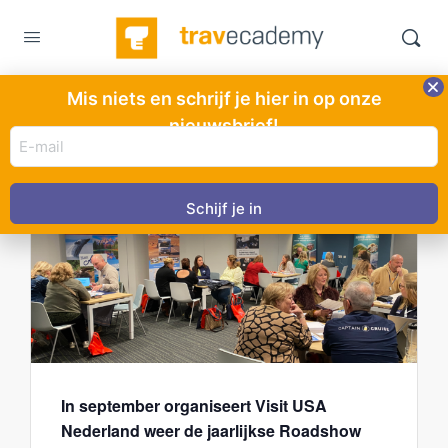
Mis niets en schrijf je hier in op onze
nieuwsbrief!
E-
SEP
Visit USA Roadshow 2026
mail
23
23 september @ 14:00
-
24 september @ 20:30
adres
(Vereist)
In september organiseert Visit USA
Nederland weer de jaarlijkse Roadshow