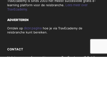
TravEcademy is sinds 2003 het meest succesvolle gratis e-
learning platform voor de reisbranche.
Lees meer over
TravEcademy.
ADVERTEREN
Ontdek op
deze pagina
hoe je via TravEcademy de
reisbranche kunt bereiken.
CONTACT
Heb je vragen of opmerkingen over TravEcademy.nl? Bekijk
dan
hier
onze contactgegevens.
PRIVACY, COOKIES & ALGEMENE VOORWAARDEN
Algemene voorwaarden
Privacy en cookiebeleid
NIEUWSBRIEF