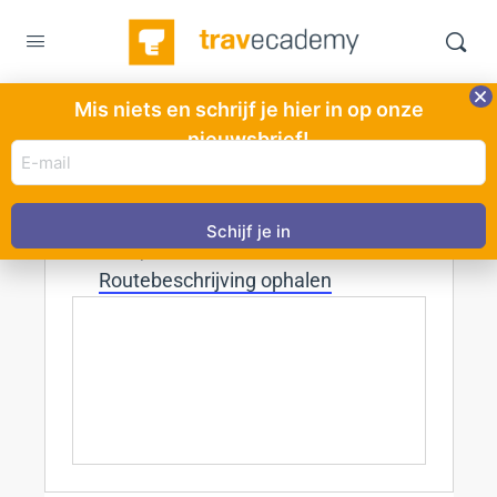
Mis niets en schrijf je hier in op onze
Bar Mauve
nieuwsbrief!
E-
« Alle Evenementen
mail
adres
Adres
Brink 1
(Vereist)
Laren
,
1251 KR
Routebeschrijving ophalen