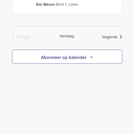
Bar Mauve
Brink 1, Laren
Vorige
Vandaag
Evenemen
Volgende
Evenementen
Abonneer op kalender