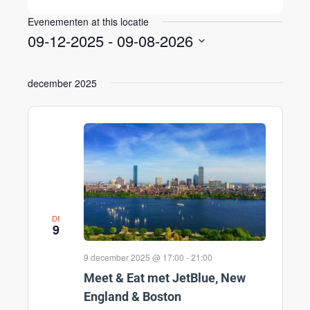
Evenementen at this locatie
09-12-2025
 - 
09-08-2026
Selecteer
een
december 2025
datum.
DI
9
9 december 2025 @ 17:00
-
21:00
Meet & Eat met JetBlue, New
England & Boston