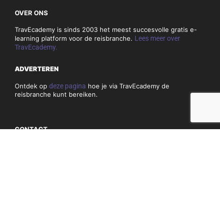
OVER ONS
TravEcademy is sinds 2003 het meest succesvolle gratis e-
learning platform voor de reisbranche.
Lees meer over
TravEcademy.
ADVERTEREN
Ontdek op
deze pagina
hoe je via TravEcademy de
reisbranche kunt bereiken.
CONTACT
Heb je vragen of opmerkingen over TravEcademy.nl? Bekijk
dan
hier
onze contactgegevens.
PRIVACY, COOKIES & ALGEMENE VOORWAARDEN
Algemene voorwaarden
Privacy en cookiebeleid