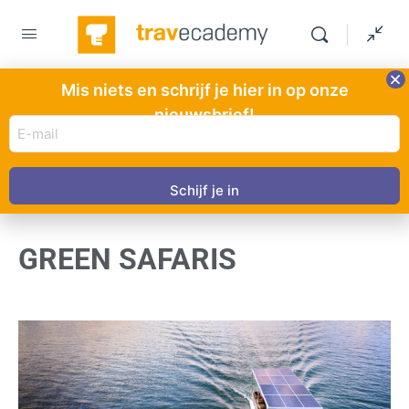
Mis niets en schrijf je hier in op onze
nieuwsbrief!
E-
mail
HOOFDSTUK 1
VAN 0
adres
In uitvoering
(Vereist)
GREEN SAFARIS