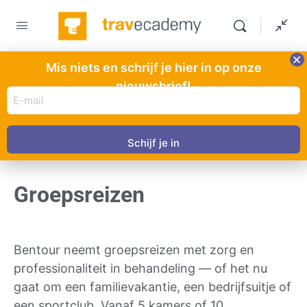
Mis niets en schrijf je hier in op onze
nieuwsbrief!
E-
mail
HOOFDSTUK 1
VAN 0
adres
In uitvoering
(Vereist)
Groepsreizen
Bentour neemt groepsreizen met zorg en
professionaliteit in behandeling — of het nu
gaat om een familievakantie, een bedrijfsuitje of
een sportclub. Vanaf 5 kamers of 10