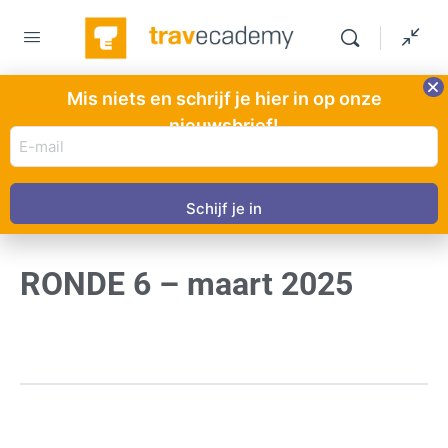
Mis niets en schrijf je hier in op onze
nieuwsbrief!
E-
mail
HOOFDSTUK 1
VAN 0
adres
In uitvoering
(Vereist)
RONDE 6 – maart 2025