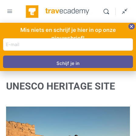
Mis niets en schrijf je hier in op onze
nieuwsbrief!
E-
mail
HOOFDSTUK 1
VAN 0
adres
In uitvoering
(Vereist)
UNESCO HERITAGE SITE