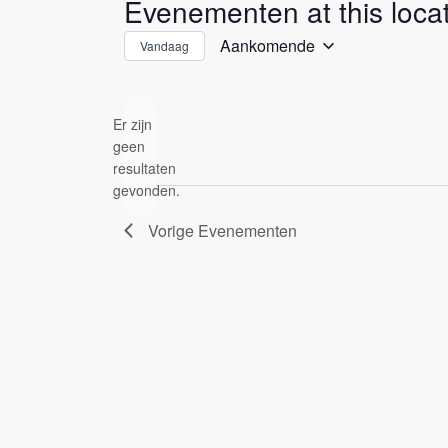
Evenementen at this locat
Aankomende
Vandaag
Selecteer
een
datum.
Er zijn
geen
Bericht
resultaten
gevonden.
Vorige
Evenementen