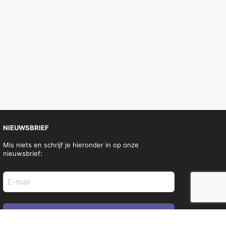
NIEUWSBRIEF
Mis niets en schrijf je hieronder in op onze
nieuwsbrief:
E-
mail
adres
(Vereist)