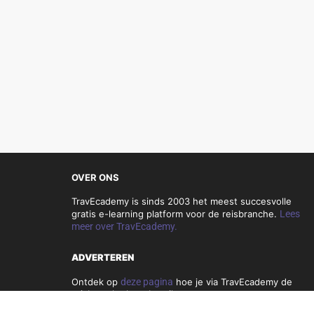
OVER ONS
TravEcademy is sinds 2003 het meest succesvolle
gratis e-learning platform voor de reisbranche.
Lees
meer over TravEcademy.
ADVERTEREN
Ontdek op
deze pagina
hoe je via TravEcademy de
reisbranche kunt bereiken.