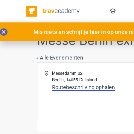
Mis niets en schrijf je hier in op onze 
Messe Berlin ex
« Alle Evenementen
Adres
Messedamm 22
Berlijn
,
14055
Duitsland
Routebeschrijving ophalen