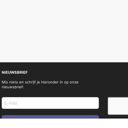
NIEUWSBRIEF
Mis niets en schrijf je hieronder in op onze
nieuwsbrief:
E-
mail
adres
(Vereist)