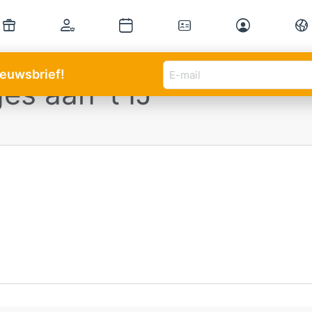
E-
nieuwsbrief!
s aan ‘t IJ
mail
adres
(Vereist)