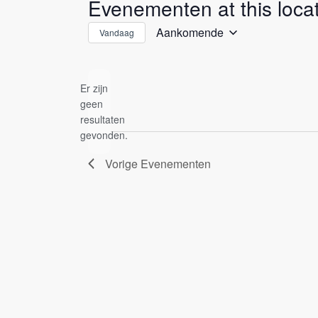
Evenementen at this locat
Aankomende
Vandaag
Selecteer
een
datum.
Er zijn
geen
Bericht
resultaten
gevonden.
Vorige
Evenementen