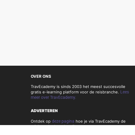
OVER ONS
TravEcademy is sinds 2003 het meest succesvolle
gratis e-learning platform voor de reisbranche.
Lees
meer over TravEcademy.
ADVERTEREN
Ontdek op
deze pagina
hoe je via TravEcademy de
reisbranche kunt bereiken.