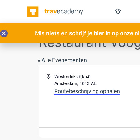
Mis niets en schrijf je hier in op onze 
Restaurant Vooge
« Alle Evenementen
Adres
Westerdoksdijk 40
Amsterdam
,
1013 AE
Routebeschrijving ophalen