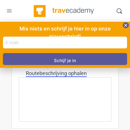
Mis niets en schrijf je hier in op onze
Sea Palace
nieuwsbrief!
E-
« Alle Evenementen
mail
adres
Adres
Oosterdokskade 8
(Vereist)
Amsterdam
,
1011 AE
Routebeschrijving ophalen