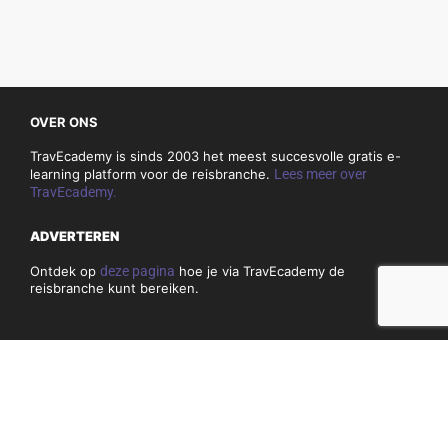
OVER ONS
TravEcademy is sinds 2003 het meest succesvolle gratis e-
learning platform voor de reisbranche.
Lees meer over
TravEcademy.
ADVERTEREN
Ontdek op
deze pagina
hoe je via TravEcademy de
reisbranche kunt bereiken.
CONTACT
Heb je vragen of opmerkingen over TravEcademy.nl? Bekijk
dan
hier
onze contactgegevens.