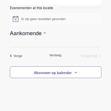
Evenementen at this locatie
Er zijn geen resultaten gevonden.
Bericht
Aankomende
Selecteer
een
datum.
Vandaag
Volgende
Evenementen
Vorige
Evenement
Abonneer op kalender