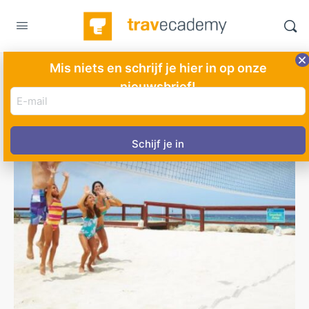
Mis niets en schrijf je hier in op onze
nieuwsbrief!
E-
mail
adres
(Vereist)