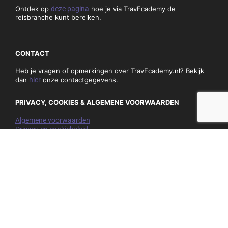
Ontdek op
deze pagina
hoe je via TravEcademy de
reisbranche kunt bereiken.
CONTACT
Heb je vragen of opmerkingen over TravEcademy.nl? Bekijk
dan
hier
onze contactgegevens.
PRIVACY, COOKIES & ALGEMENE VOORWAARDEN
Algemene voorwaarden
Privacy en cookiebeleid
NIEUWSBRIEF
Mis niets en schrijf je hieronder in op onze nieuwsbrief:
E-
mail