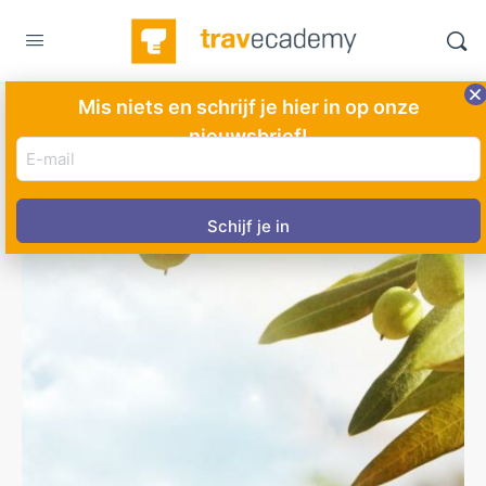
Mis niets en schrijf je hier in op onze
nieuwsbrief!
E-
mail
adres
(Vereist)