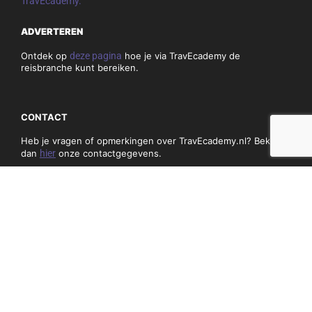
TravEcademy.
ADVERTEREN
Ontdek op
deze pagina
hoe je via TravEcademy de
reisbranche kunt bereiken.
CONTACT
Heb je vragen of opmerkingen over TravEcademy.nl? Bekijk
dan
hier
onze contactgegevens.
PRIVACY, COOKIES & ALGEMENE VOORWAARDEN
Algemene voorwaarden
Privacy en cookiebeleid
NIEUWSBRIEF
Mis niets en schrijf je hieronder in op onze nieuwsbrief: