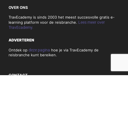
OVER ONS
TravEcademy is sinds 2003 het meest succesvolle gratis e-
learning platform voor de reisbranche.
Lees meer over
TravEcademy.
ADVERTEREN
Ontdek op
deze pagina
hoe je via TravEcademy de
reisbranche kunt bereiken.
CONTACT
Heb je vragen of opmerkingen over TravEcademy.nl? Bekijk
dan
hier
onze contactgegevens.
PRIVACY, COOKIES & ALGEMENE VOORWAARDEN
Algemene voorwaarden
Privacy en cookiebeleid