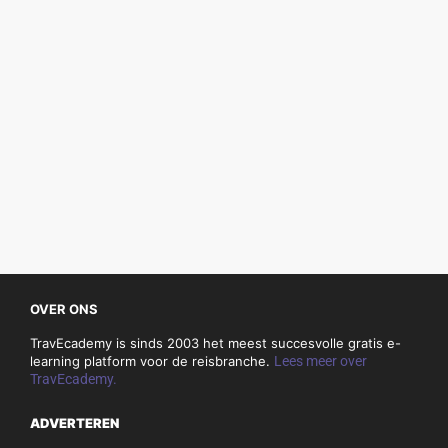
OVER ONS
TravEcademy is sinds 2003 het meest succesvolle gratis e-
learning platform voor de reisbranche.
Lees meer over
TravEcademy.
ADVERTEREN