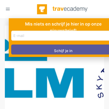
Mis niets en schrijf je hier in op onze
nieuwsbrief!
E-
mail
adres
(Vereist)