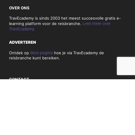
OVER ONS
TravEcademy is sinds 2003 het meest succesvolle gratis e-
learning platform voor de reisbranche.
Lees meer over
TravEcademy.
ADVERTEREN
Ontdek op
deze pagina
hoe je via TravEcademy de
reisbranche kunt bereiken.
CONTACT
Heb je vragen of opmerkingen over TravEcademy.nl? Bekijk
dan
hier
onze contactgegevens.
PRIVACY, COOKIES & ALGEMENE VOORWAARDEN
Algemene voorwaarden
Privacy en cookiebeleid