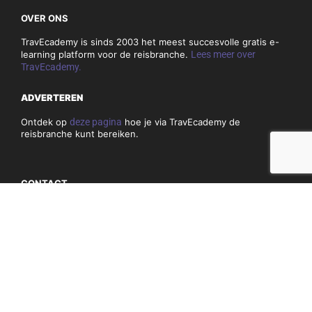
OVER ONS
TravEcademy is sinds 2003 het meest succesvolle gratis e-
learning platform voor de reisbranche.
Lees meer over
TravEcademy.
ADVERTEREN
Ontdek op
deze pagina
hoe je via TravEcademy de
reisbranche kunt bereiken.
CONTACT
Heb je vragen of opmerkingen over TravEcademy.nl? Bekijk
dan
hier
onze contactgegevens.
PRIVACY, COOKIES & ALGEMENE VOORWAARDEN
Algemene voorwaarden
Privacy en cookiebeleid