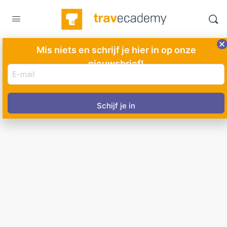
Mis niets en schrijf je hier in op onze
nieuwsbrief!
Ierland
E-
mail
adres
(Vereist)