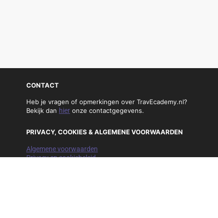
CONTACT
Heb je vragen of opmerkingen over TravEcademy.nl?
Bekijk dan
hier
onze contactgegevens.
PRIVACY, COOKIES & ALGEMENE VOORWAARDEN
Algemene voorwaarden
Privacy en cookiebeleid