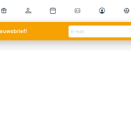
E-
nieuwsbrief!
mail
adres
(Vereist)