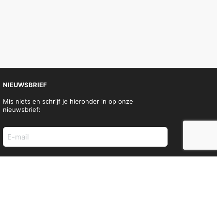
NIEUWSBRIEF
Mis niets en schrijf je hieronder in op onze
nieuwsbrief:
E-
mail
adres
(Vereist)
SOCIAL