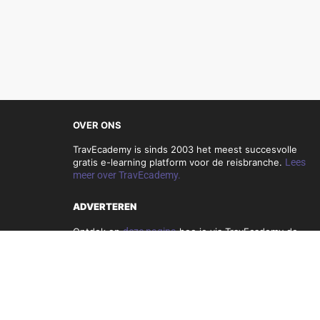
OVER ONS
TravEcademy is sinds 2003 het meest succesvolle
gratis e-learning platform voor de reisbranche.
Lees
meer over TravEcademy.
ADVERTEREN
Ontdek op
deze pagina
hoe je via TravEcademy de
reisbranche kunt bereiken.