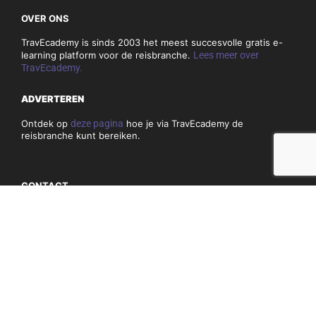
OVER ONS
TravEcademy is sinds 2003 het meest succesvolle gratis e-
learning platform voor de reisbranche.
Lees meer over
TravEcademy.
ADVERTEREN
Ontdek op
deze pagina
hoe je via TravEcademy de
reisbranche kunt bereiken.
CONTACT
Heb je vragen of opmerkingen over TravEcademy.nl? Bekijk
dan
hier
onze contactgegevens.
PRIVACY, COOKIES & ALGEMENE VOORWAARDEN
Algemene voorwaarden
Privacy en cookiebeleid