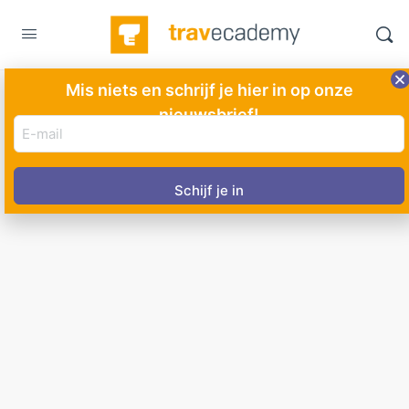
Mis niets en schrijf je hier in op onze
nieuwsbrief!
E-
mail
adres
(Vereist)
Zakenreizen