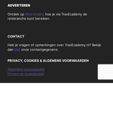
ADVERTEREN
Ontdek op
deze pagina
hoe je via TravEcademy de
reisbranche kunt bereiken.
CONTACT
Heb je vragen of opmerkingen over TravEcademy.nl? Bekijk
dan
hier
onze contactgegevens.
PRIVACY, COOKIES & ALGEMENE VOORWAARDEN
Algemene voorwaarden
Privacy en cookiebeleid
NIEUWSBRIEF
Mis niets en schrijf je hieronder in op onze nieuwsbrief:
E-