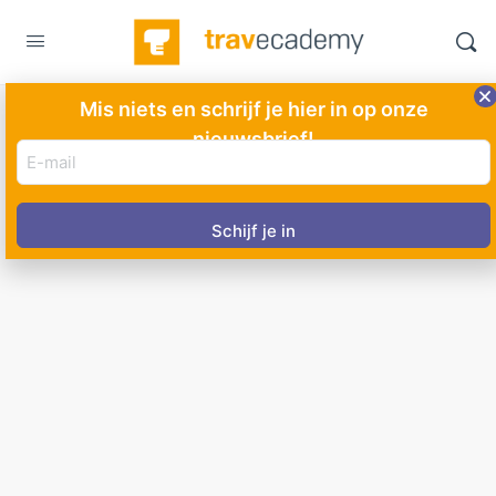
Mis niets en schrijf je hier in op onze
[display_best_score]
nieuwsbrief!
E-
mail
adres
(Vereist)