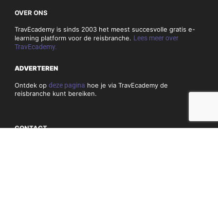
OVER ONS
TravEcademy is sinds 2003 het meest succesvolle gratis e-
learning platform voor de reisbranche.
Lees meer over
TravEcademy.
ADVERTEREN
Ontdek op
deze pagina
hoe je via TravEcademy de
reisbranche kunt bereiken.
CONTACT
Heb je vragen of opmerkingen over TravEcademy.nl? Bekijk
dan
hier
onze contactgegevens.
PRIVACY, COOKIES & ALGEMENE VOORWAARDEN
Algemene voorwaarden
Privacy en cookiebeleid