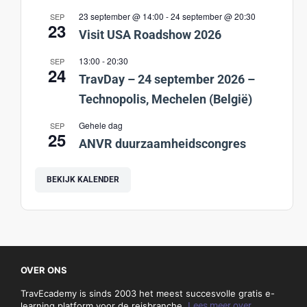
23 september @ 14:00
-
24 september @ 20:30
SEP
23
Visit USA Roadshow 2026
13:00
-
20:30
SEP
24
TravDay – 24 september 2026 –
Technopolis, Mechelen (België)
Gehele dag
SEP
25
ANVR duurzaamheidscongres
BEKIJK KALENDER
OVER ONS
TravEcademy is sinds 2003 het meest succesvolle gratis e-
learning platform voor de reisbranche.
Lees meer over