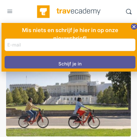
Mis niets en schrijf je hier in op onze
nieuwsbrief!
E-
mail
adres
(Vereist)