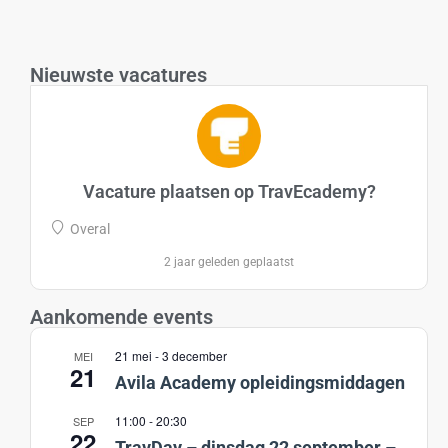
Nieuwste vacatures
Vacature plaatsen op TravEcademy?
Overal
2 jaar geleden geplaatst
Aankomende events
21 mei
-
3 december
MEI
21
Avila Academy opleidingsmiddagen
11:00
-
20:30
SEP
22
TravDay – dinsdag 22 september –