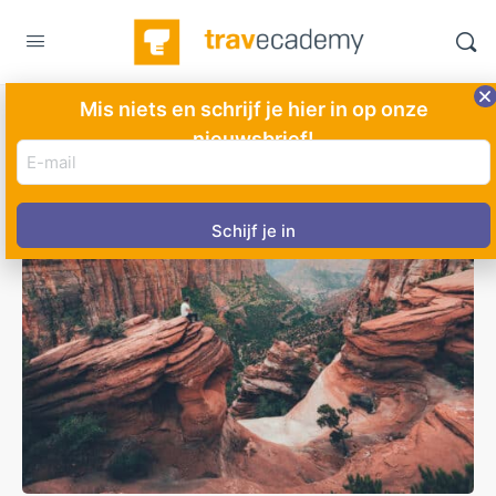
Mis niets en schrijf je hier in op onze
nieuwsbrief!
E-
mail
adres
(Vereist)