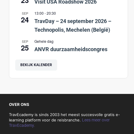
Visit USA Roadshow 2026
13:00
-
20:30
SEP
24
TravDay – 24 september 2026 –
Technopolis, Mechelen (België)
Gehele dag
SEP
25
ANVR duurzaamheidscongres
BEKIJK KALENDER
OVER ONS
TravEcademy is sinds 2003 het meest succesvolle gratis e-
learning platform voor de reisbranche.
Lees meer over
TravEcademy.