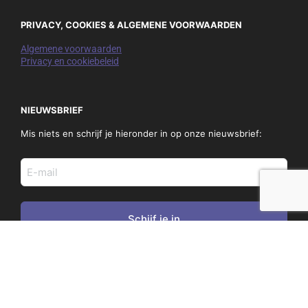
PRIVACY, COOKIES & ALGEMENE VOORWAARDEN
Algemene voorwaarden
Privacy en cookiebeleid
NIEUWSBRIEF
Mis niets en schrijf je hieronder in op onze nieuwsbrief:
E-
mail
adres
(Vereist)
SOCIAL
Copyright © 2026 - TRAVel Media