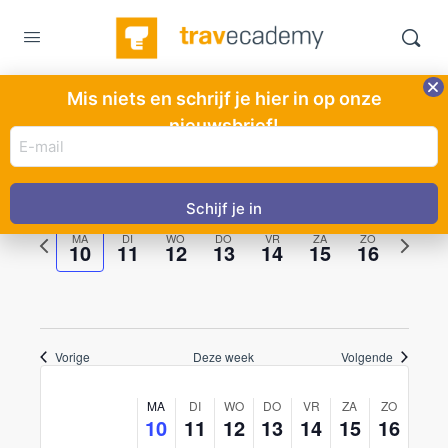
Mis niets en schrijf je hier in op onze
Evenementen
Antillen
nieuwsbrief!
E-
mail
08-2026
Evenemente
Even
Zoeken
Week
adres
Toon
weerg
Selecteer
Zoeken
Filters
(Vereist)
naviga
datum
en
vorige
volgen
MA
DI
WO
DO
VR
ZA
ZO
10
11
12
13
14
15
16
week
weergeven
week
navigatie
Vorige
Deze week
Volgende
Week
MA
DI
WO
DO
VR
ZA
ZO
van
10
11
12
13
14
15
16
Evenementen