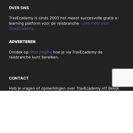
OVER ONS
TravEcademy is sinds 2003 het meest succesvolle gratis e-
learning platform voor de reisbranche.
Lees meer over
TravEcademy.
ADVERTEREN
Ontdek op
deze pagina
hoe je via TravEcademy de
reisbranche kunt bereiken.
CONTACT
Heb je vragen of opmerkingen over TravEcademy.nl? Bekijk
dan
hier
onze contactgegevens.
PRIVACY, COOKIES & ALGEMENE VOORWAARDEN
Algemene voorwaarden
Privacy en cookiebeleid