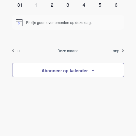
evenementen
evenementen
evenementen
evenementen
evenementen
evenementen
evenemen
0
0
0
0
0
0
0
31
1
2
3
4
5
6
evenementen
evenementen
evenementen
evenementen
evenementen
evenementen
evenemen
Er zijn geen evenementen op deze dag.
Bericht
jul
Deze maand
sep
Abonneer op kalender