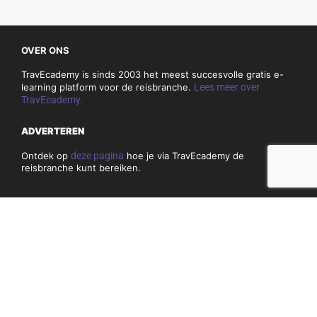
OVER ONS
TravEcademy is sinds 2003 het meest succesvolle gratis e-
learning platform voor de reisbranche.
Lees meer over
TravEcademy.
ADVERTEREN
Ontdek op
deze pagina
hoe je via TravEcademy de
reisbranche kunt bereiken.
CONTACT
Heb je vragen of opmerkingen over TravEcademy.nl? Bekijk
dan
hier
onze contactgegevens.
PRIVACY, COOKIES & ALGEMENE VOORWAARDEN
Algemene voorwaarden