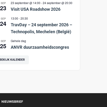
23 september @ 14:00
-
24 september @ 20:30
SEP
23
Visit USA Roadshow 2026
13:00
-
20:30
SEP
24
TravDay – 24 september 2026 –
Technopolis, Mechelen (België)
Gehele dag
SEP
25
ANVR duurzaamheidscongres
BEKIJK KALENDER
NIEUWSBRIEF