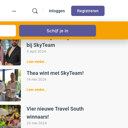
Inloggen
Registreren
st gelezen
Weer een gelukkige winnaar
bij SkyTeam
4 april 2024
Lees verder...
Thea wint met SkyTeam!
14 mei 2024
Lees verder...
Vier nieuwe Travel South
winnaars!
23 mei 2024