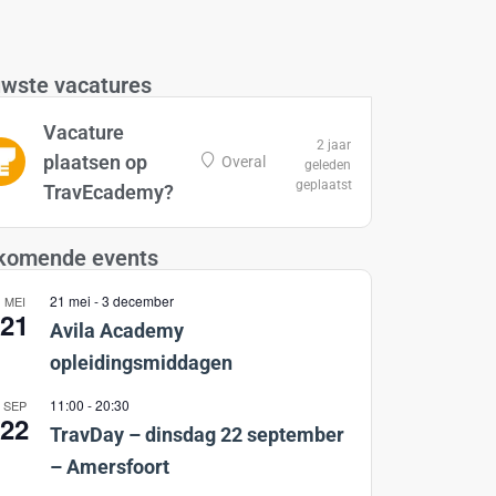
wste vacatures
Vacature
2 jaar
plaatsen op
Overal
geleden
geplaatst
TravEcademy?
komende events
21 mei
-
3 december
MEI
21
Avila Academy
opleidingsmiddagen
11:00
-
20:30
SEP
22
TravDay – dinsdag 22 september
– Amersfoort