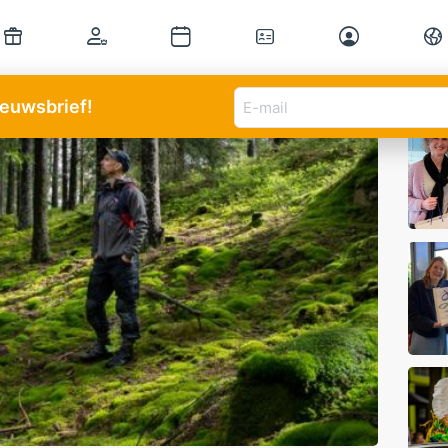
E-
Mee
nieuwsbrief!
mail
adres
(Vereist)