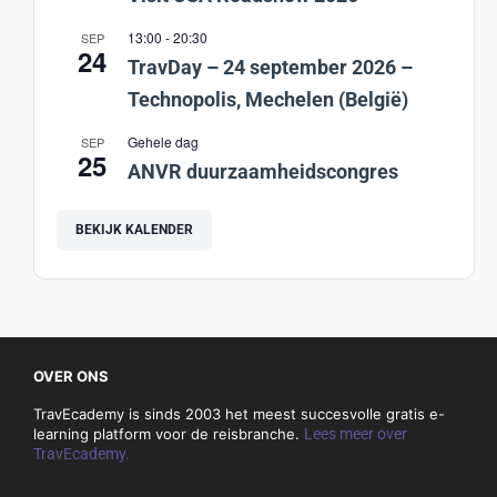
13:00
-
20:30
SEP
24
TravDay – 24 september 2026 –
Technopolis, Mechelen (België)
Gehele dag
SEP
25
ANVR duurzaamheidscongres
BEKIJK KALENDER
OVER ONS
TravEcademy is sinds 2003 het meest succesvolle gratis e-
learning platform voor de reisbranche.
Lees meer over
TravEcademy.