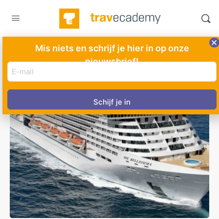
Mis niets en schrijf je hier in op onze
nieuwsbrief!
E-
mail
adres
(Vereist)