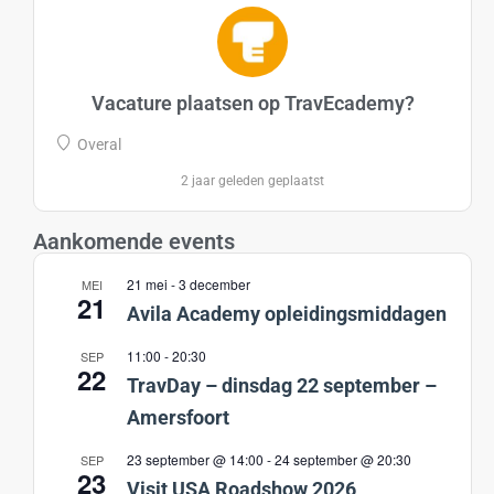
Vacature plaatsen op TravEcademy?
Overal
2 jaar geleden geplaatst
Aankomende events
21 mei
-
3 december
MEI
21
Avila Academy opleidingsmiddagen
11:00
-
20:30
SEP
22
TravDay – dinsdag 22 september –
Amersfoort
23 september @ 14:00
-
24 september @ 20:30
SEP
23
Visit USA Roadshow 2026