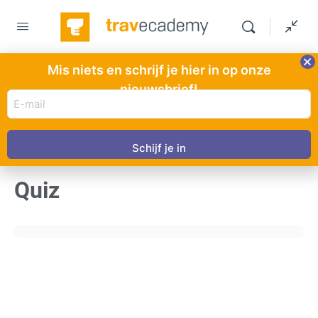
Mis niets en schrijf je hier in op onze
nieuwsbrief!
E-
QUIZ 1
VAN 0
mail
adres
(Vereist)
Quiz