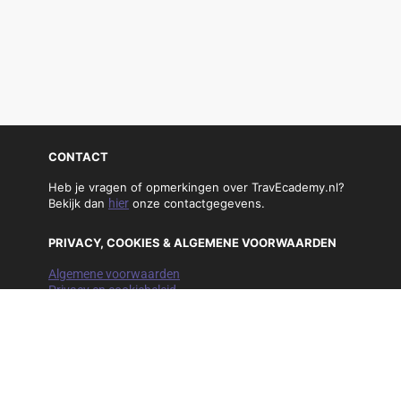
CONTACT
Heb je vragen of opmerkingen over TravEcademy.nl?
Bekijk dan
hier
onze contactgegevens.
PRIVACY, COOKIES & ALGEMENE VOORWAARDEN
Algemene voorwaarden
Privacy en cookiebeleid