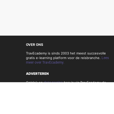
OVER ONS
TravEcademy is sinds 2003 het meest succesvolle
gratis e-learning platform voor de reisbranche.
Lees
meer over TravEcademy.
ADVERTEREN
Ontdek op
deze pagina
hoe je via TravEcademy de
reisbranche kunt bereiken.