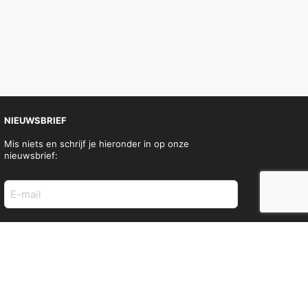
NIEUWSBRIEF
Mis niets en schrijf je hieronder in op onze
nieuwsbrief:
E-
mail
adres
(Vereist)
SOCIAL