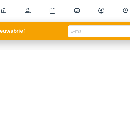
E-
nieuwsbrief!
mail
adres
(Vereist)