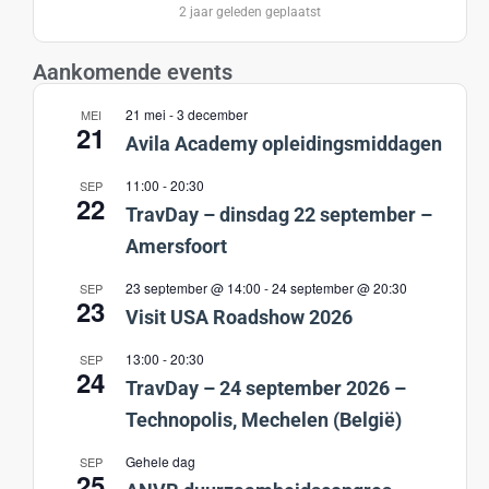
2 jaar geleden geplaatst
Aankomende events
21 mei
-
3 december
MEI
21
Avila Academy opleidingsmiddagen
11:00
-
20:30
SEP
22
TravDay – dinsdag 22 september –
Amersfoort
23 september @ 14:00
-
24 september @ 20:30
SEP
23
Visit USA Roadshow 2026
13:00
-
20:30
SEP
24
TravDay – 24 september 2026 –
Technopolis, Mechelen (België)
Gehele dag
SEP
25