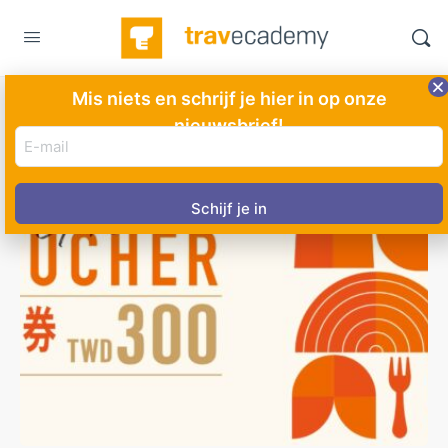
Mis niets en schrijf je hier in op onze
nieuwsbrief!
E-
mail
adres
(Vereist)