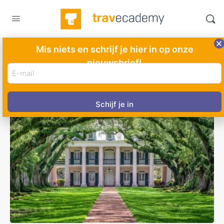
Mis niets en schrijf je hier in op onze
nieuwsbrief!
E-
mail
adres
(Vereist)