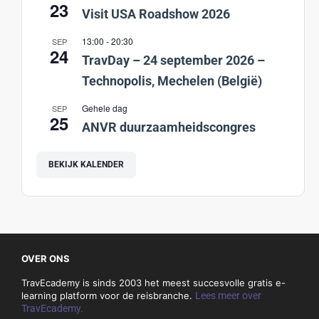
23
Visit USA Roadshow 2026
13:00
-
20:30
SEP
24
TravDay – 24 september 2026 –
Technopolis, Mechelen (België)
Gehele dag
SEP
25
ANVR duurzaamheidscongres
BEKIJK KALENDER
OVER ONS
TravEcademy is sinds 2003 het meest succesvolle gratis e-
learning platform voor de reisbranche.
Lees meer over
TravEcademy.