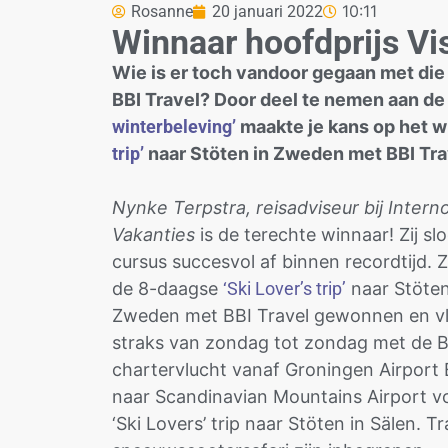
10:11
Rosanne
20 januari 2022
Winnaar hoofdprijs Vi
Wie is er toch vandoor gegaan met die
BBI Travel? Door deel te nemen aan d
winterbeleving’
maakte je kans op het 
trip’
naar Stöten in Zweden met BBI Trav
Nynke Terpstra, reisadviseur bij Intern
Vakanties
is de terechte winnaar! Zij sl
cursus succesvol af binnen recordtijd. Z
de 8-daagse
‘Ski Lover’s trip’
naar Stöten
Zweden met BBI Travel gewonnen en vl
straks van zondag tot zondag met de B
chartervlucht vanaf Groningen Airport 
naar Scandinavian Mountains Airport v
‘Ski Lovers’ trip naar Stöten in Sälen.