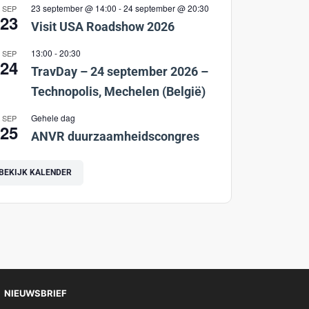
23 september @ 14:00
-
24 september @ 20:30
SEP
23
Visit USA Roadshow 2026
13:00
-
20:30
SEP
24
TravDay – 24 september 2026 –
Technopolis, Mechelen (België)
Gehele dag
SEP
25
ANVR duurzaamheidscongres
BEKIJK KALENDER
NIEUWSBRIEF