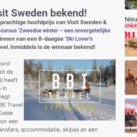
sit Sweden bekend!
Nie
 prachtige hoofdprijs van Visit Sweden &
e
cursus ‘Zweedse winter – een onvergetelijke
winnen van een 8-daagse
‘Ski Lover’s
el. Inmiddels is de winnaar bekend!
oord
oot de
ij heeft
 in
iegt
BI Travel
Eelde
oor een
 Transfers, accommodatie, skipas en een