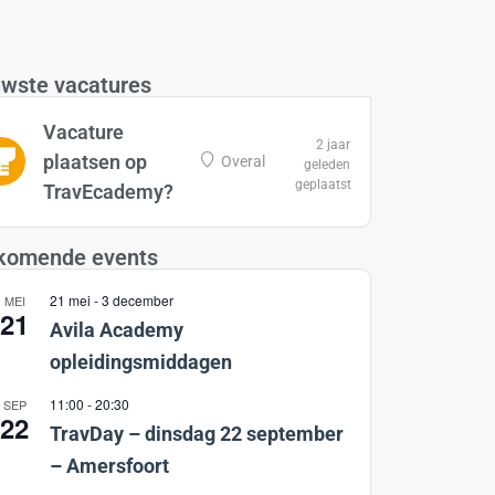
wste vacatures
Vacature
2 jaar
plaatsen op
Overal
geleden
geplaatst
TravEcademy?
komende events
21 mei
-
3 december
MEI
21
Avila Academy
opleidingsmiddagen
11:00
-
20:30
SEP
22
TravDay – dinsdag 22 september
– Amersfoort