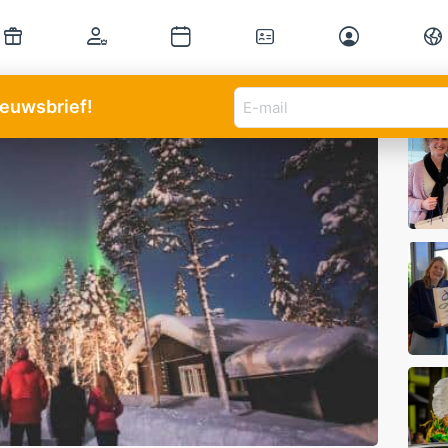
E-
Mee
nieuwsbrief!
mail
adres
(Vereist)