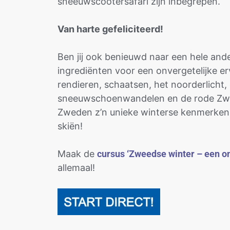
sneeuwscootersafari zijn inbegrepen.
Van harte gefeliciteerd!
Ben jij ook benieuwd naar een hele and
ingrediënten voor een onvergetelijke e
rendieren, schaatsen, het noorderlicht, d
sneeuwschoenwandelen en de rode Zwee
Zweden z’n unieke winterse kenmerken. E
skiën!
Maak de
cursus ‘Zweedse winter – een on
allemaal!