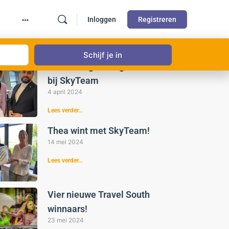
Inloggen
Registreren
st gelezen
Weer een gelukkige winnaar
bij SkyTeam
4 april 2024
Lees verder...
Thea wint met SkyTeam!
14 mei 2024
Lees verder...
Vier nieuwe Travel South
winnaars!
23 mei 2024