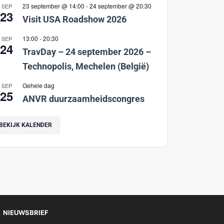
23 september @ 14:00
-
24 september @ 20:30
SEP
23
Visit USA Roadshow 2026
13:00
-
20:30
SEP
24
TravDay – 24 september 2026 –
Technopolis, Mechelen (België)
Gehele dag
SEP
25
ANVR duurzaamheidscongres
BEKIJK KALENDER
NIEUWSBRIEF