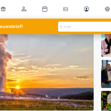
E-
Mee
nieuwsbrief!
mail
adres
(Vereist)