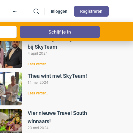
Inloggen
Registreren
st gelezen
Weer een gelukkige winnaar
bij SkyTeam
4 april 2024
Lees verder...
Thea wint met SkyTeam!
14 mei 2024
Lees verder...
Vier nieuwe Travel South
winnaars!
23 mei 2024