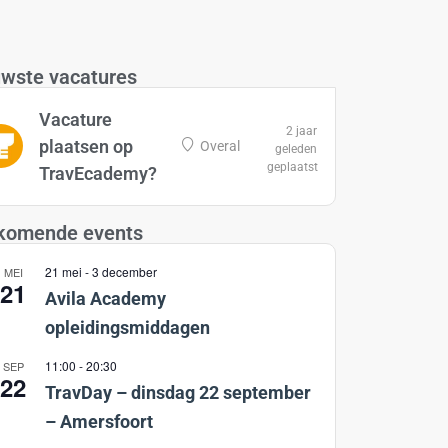
wste vacatures
Vacature
2 jaar
plaatsen op
Overal
geleden
geplaatst
TravEcademy?
komende events
21 mei
-
3 december
MEI
21
Avila Academy
opleidingsmiddagen
11:00
-
20:30
SEP
22
TravDay – dinsdag 22 september
– Amersfoort