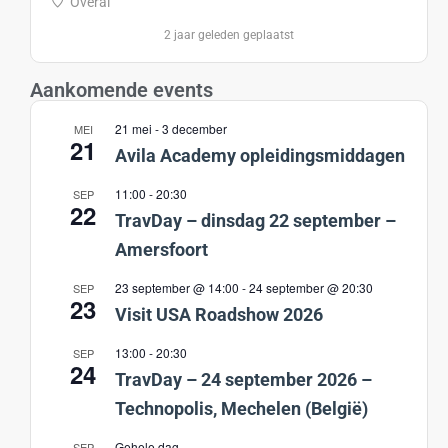
Overal
2 jaar geleden geplaatst
Aankomende events
21 mei
-
3 december
MEI
21
Avila Academy opleidingsmiddagen
11:00
-
20:30
SEP
22
TravDay – dinsdag 22 september –
Amersfoort
23 september @ 14:00
-
24 september @ 20:30
SEP
23
Visit USA Roadshow 2026
13:00
-
20:30
SEP
24
TravDay – 24 september 2026 –
Technopolis, Mechelen (België)
Gehele dag
SEP