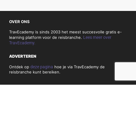
OVER ONS
TravEcademy is sinds 2003 het meest succesvolle gratis e-
learning platform voor de reisbranche.
Lees meer over
TravEcademy.
ADVERTEREN
Ontdek op
deze pagina
hoe je via TravEcademy de
reisbranche kunt bereiken.
CONTACT
Heb je vragen of opmerkingen over TravEcademy.nl? Bekijk
dan
hier
onze contactgegevens.
PRIVACY, COOKIES & ALGEMENE VOORWAARDEN
Algemene voorwaarden