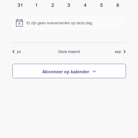
evenementen
evenementen
evenementen
evenementen
evenementen
evenementen
evenemen
0
0
0
0
0
0
0
31
1
2
3
4
5
6
evenementen
evenementen
evenementen
evenementen
evenementen
evenementen
evenemen
Er zijn geen evenementen op deze dag.
Bericht
jul
Deze maand
sep
Abonneer op kalender