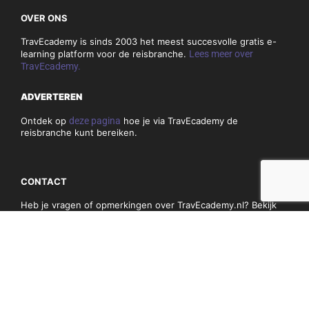
OVER ONS
TravEcademy is sinds 2003 het meest succesvolle gratis e-
learning platform voor de reisbranche.
Lees meer over
TravEcademy.
ADVERTEREN
Ontdek op
deze pagina
hoe je via TravEcademy de
reisbranche kunt bereiken.
CONTACT
Heb je vragen of opmerkingen over TravEcademy.nl? Bekijk
dan
hier
onze contactgegevens.
PRIVACY, COOKIES & ALGEMENE VOORWAARDEN
Algemene voorwaarden
Privacy en cookiebeleid