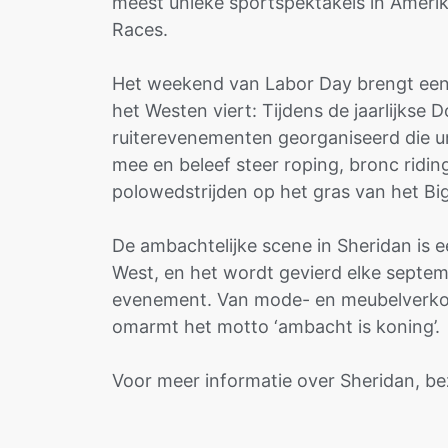
meest unieke sportspektakels in Amerika
Races.
Het weekend van Labor Day brengt een 
het Westen viert: Tijdens de jaarlijkse
ruiterevenementen georganiseerd die un
mee en beleef steer roping, bronc ridi
polowedstrijden op het gras van het Bi
De ambachtelijke scene in Sheridan is 
West, en het wordt gevierd elke septemb
evenement. Van mode- en meubelverkop
omarmt het motto ‘ambacht is koning’.
Voor meer informatie over Sheridan, b