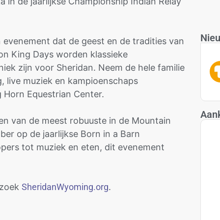
 in de jaarlijkse Championship Indian Relay
Nieu
evenement dat de geest en de tradities van
 Don King Days worden klassieke
iek zijn voor Sheridan. Neem de hele familie
ng, live muziek en kampioenschaps
g Horn Equestrian Center.
Aan
een van de meest robuuste in de Mountain
er op de jaarlijkse Born in a Barn
ers tot muziek en eten, dit evenement
ezoek
SheridanWyoming.org
.