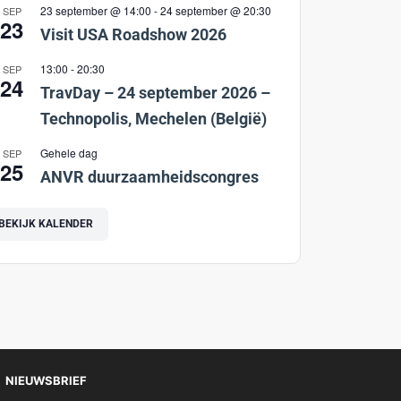
23 september @ 14:00
-
24 september @ 20:30
SEP
23
Visit USA Roadshow 2026
13:00
-
20:30
SEP
24
TravDay – 24 september 2026 –
Technopolis, Mechelen (België)
Gehele dag
SEP
25
ANVR duurzaamheidscongres
BEKIJK KALENDER
NIEUWSBRIEF