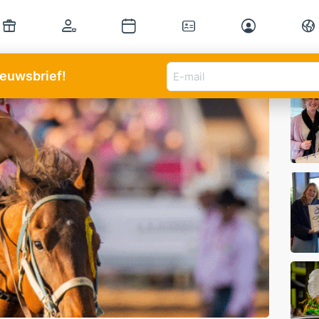
E-
Mee
nieuwsbrief!
mail
adres
(Vereist)