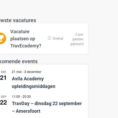
wste vacatures
Vacature
2 jaar
plaatsen op
Overal
geleden
geplaatst
TravEcademy?
komende events
21 mei
-
3 december
MEI
21
Avila Academy
opleidingsmiddagen
11:00
-
20:30
SEP
22
TravDay – dinsdag 22 september
– Amersfoort