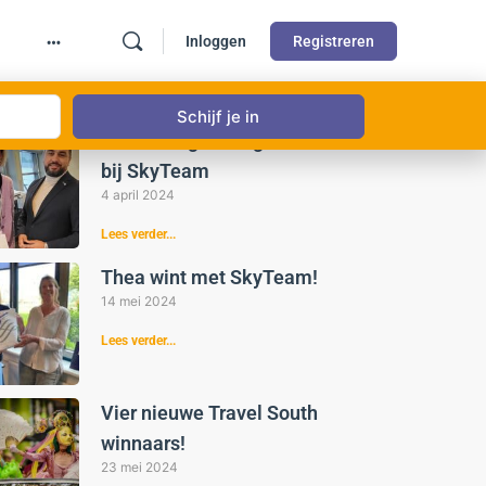
Inloggen
Registreren
st gelezen
Weer een gelukkige winnaar
bij SkyTeam
4 april 2024
Lees verder...
Thea wint met SkyTeam!
14 mei 2024
Lees verder...
Vier nieuwe Travel South
winnaars!
23 mei 2024