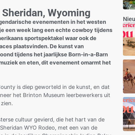
in Sheridan, Wyoming
Nie
egendarische evenementen in het westen
je je een week lang een echte cowboy tijdens
erikaans sportspektakel waar ook de
Races plaatsvinden. De kunst van
nd tijdens het jaarlijkse Born-in-a-Barn
muziek en eten, dit evenement omarmt het
County is diep geworteld in de kunst, en dat
wanneer het Brinton Museum leerbewerkers uit
 zien.
erse cultuur gevierd, die het hart van de
e Sheridan WYO Rodeo, met een van de