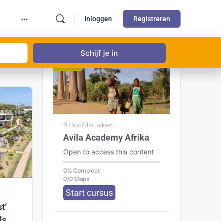
Inloggen
Registreren
GRATIS
6 Hoofdstukken
Avila Academy Afrika
Open to access this content
0% Compleet
0/0 Steps
Start cursus
t’
ls