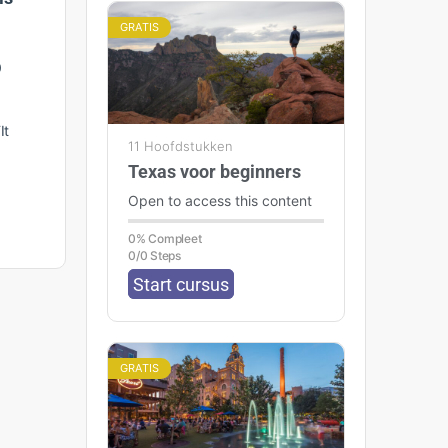
GRATIS
0
It
11 Hoofdstukken
Texas voor beginners
Open to access this content
0% Compleet
0/0 Steps
Start cursus
GRATIS