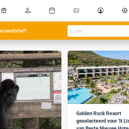
E-
nieuwsbrief!
mail
adres
(Vereist)
Golden Rock Resort
geselecteerd voor ‘It Lis
van Beste Nieuwe Hote