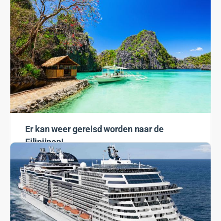
Mount Rushmore Voor altijd in graniet gebeiteld,
staren deze Amerikaanse predidenten over de skyline
van Amerika. Ze staan voor hoop, vastberadenheid,
en de…
Rosanne
10 februari 2022
Er kan weer gereisd worden naar de
Filipijnen!
Goed nieuws uit de Filipijnen! Vanaf 10 februari 2022
mogen volledig ingeënte personen uit landen met een
hoge vaccinatiegraad de Filipijnen binnenkomen met
een negatieve…
Rosanne