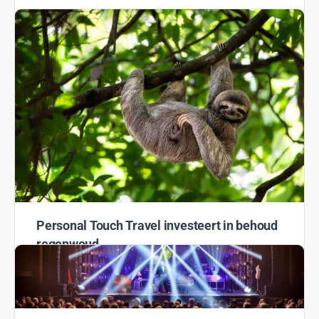
Joy voor Joy
We hebben weer een winnaar! De geluksvogel die aan
de haal gaat met het cadeaupakket van de Filipijnen,
gevuld met Rituals gift voucher, reisgids en…
Rosanne
3 februari 2022
Personal Touch Travel investeert in behoud
regenwoud
Om het belang van duurzaam reizen te onderstrepen,
is Personal Touch Travel een samenwerking
aangegaan met Stichting Oasebos. De stichting heeft