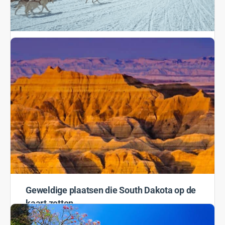
Hondenslee expert Frank neemt je mee
Pak een hondenslee. Maak wat honden vast. Stap op,
hou je vast, en wegwezen. Geen enkele andere manier
van reizen in de winter is vergelijkbaar,…
Rosanne
10 februari 2022
Geweldige plaatsen die South Dakota op de
kaart zetten