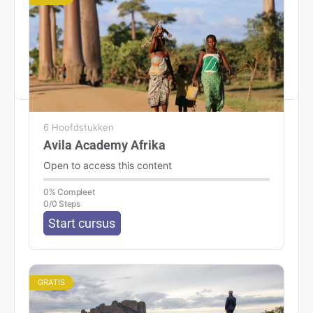
toelating. Deze pas kan binnen 60 dagen voor de
geplande…
Rosanne
1 februari 2022
6 Hoofdstukken
Avila Academy Afrika
Open to access this content
0% Compleet
0/0 Steps
Start cursus
GRATIS