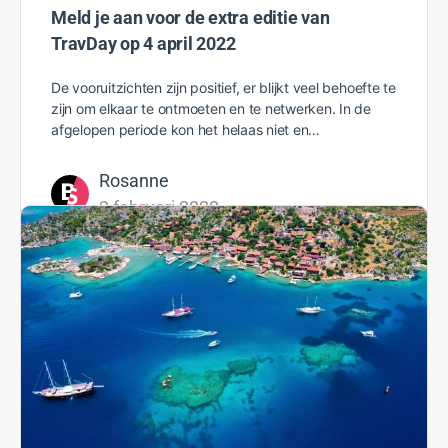
als doel het beschermen…
Meld je aan voor de extra editie van
TravDay op 4 april 2022
Rosanne
3 februari 2022
De vooruitzichten zijn positief, er blijkt veel behoefte te
zijn om elkaar te ontmoeten en te netwerken. In de
afgelopen periode kon het helaas niet en…
Rosanne
2 februari 2022