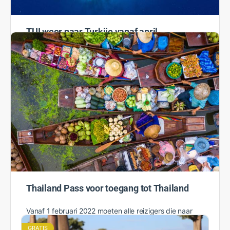
TUI weer naar Turkije vanaf april
Vanaf komend zomerseizoen biedt TUI weer vakanties
aan naar Turkije. Vanaf april vliegt de reisorganisatie
naar Antalya (vanaf 1 april), Dalaman (vanaf 22 april)
en Bodrum…
Rosanne
1 februari 2022
Thailand Pass voor toegang tot Thailand
Vanaf 1 februari 2022 moeten alle reizigers die naar
Thailand willen een Thailand Pass aanvragen voor
GRATIS