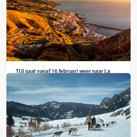
TUI gaat vanaf 16 februari weer naar La
Palma
TUI gaat vanaf 16 februari weer reizen naar La Palma
aanbieden. Circa 4,5 maand na de uitbarsting van de
Cumbre Vieja-vulkaan is het Canarische eiland…
Rosanne
10 februari 2022