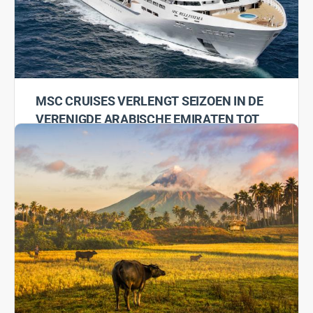
7 februari 2022
MSC CRUISES VERLENGT SEIZOEN IN DE
VERENIGDE ARABISCHE EMIRATEN TOT
EIND JUNI 2022
De MSC Bellissima sluit haar seizoen in de Rode Zee af
zoals gepland en vervangt de MSC Virtuosa vanaf 2
april met cruises naar Dubai,…
MSC
4 februari 2022