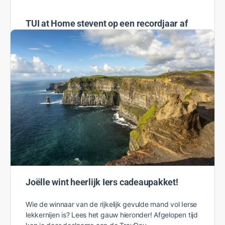
TUI at Home stevent op een recordjaar af
Met een goede mix van zakelijke presentaties en
gezelligheid hield TUI at Home donderdag zijn
formuledag. Plaats van handeling was EuroParcs
Zuiderzee. ‘Sinds november 2019…
Rosanne
25 april 2022
Joëlle wint heerlijk Iers cadeaupakket!
Wie de winnaar van de rijkelijk gevulde mand vol Ierse
lekkernijen is? Lees het gauw hieronder! Afgelopen tijd