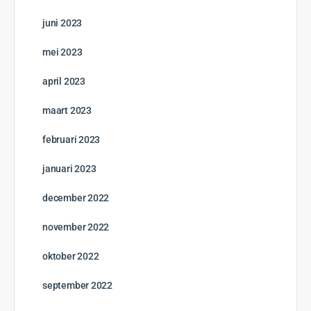
10 Hoofdstukken
Texas voor gevorderden
Open to access this content
0% Compleet
0/0 Steps
Start cursus
GRATIS