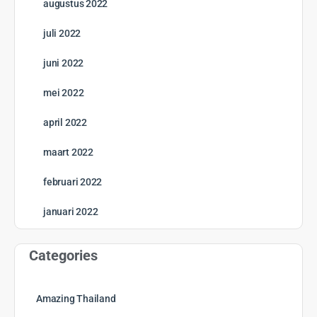
12 Hoofdstukken
Thailand – van noord naar zuid
Open to access this content
0% Compleet
0/0 Steps
Start cursus
GRATIS