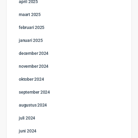
GRATIS
6 Hoofdstukken
Avila Academy Afrika
Open to access this content
0% Compleet
0/0 Steps
Start cursus