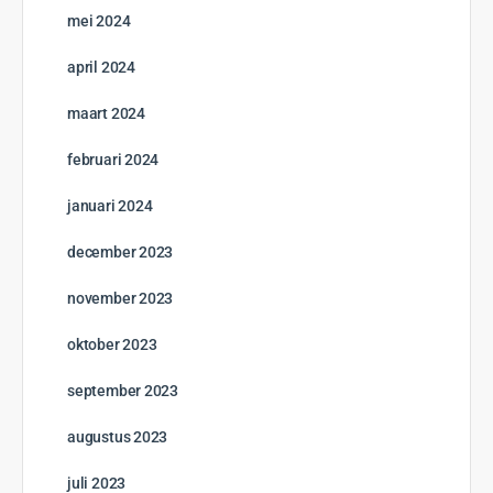
GRATIS
11 Hoofdstukken
Texas voor beginners
Open to access this content
0% Compleet
0/0 Steps
Start cursus
GRATIS