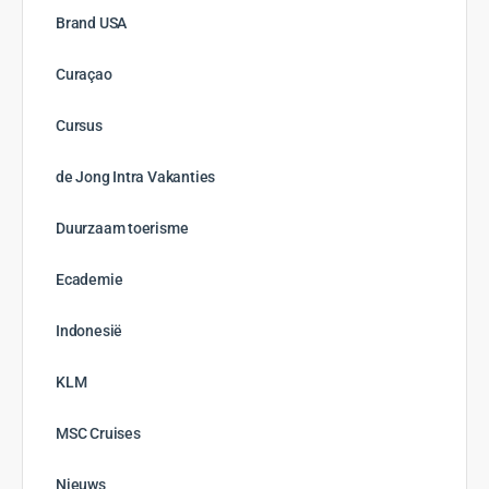
12 Hoofdstukken
Alles op de Rails
Open to access this content
0% Compleet
0/0 Steps
Start cursus
1
2
3
→
Tien Nederlandse reisprofessionals geselecteerd als Brand
USA Global Travel Trade Ambassador
27 juli 2026
Winnaar Brand USA Route 66 Webinars bekend!
27 juli 2026