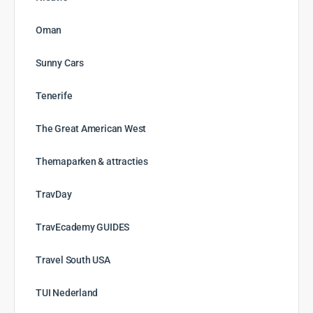
Goed nieuws voor reizigers uit Noord-Nederland
27 juli 2026
En de winnaars zijn…
6 juli 2026
Meld je aan voor het USA Discovery Program
15 juni 2026
Nieuwste vacatures
Vacature plaatsen op TravEcademy?
Overal
Archives