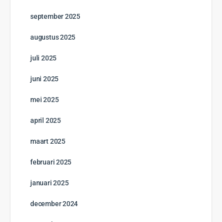
12 Hoofdstukken
Thailand – van noord naar zuid
Open to access this content
0% Compleet
0/0 Steps
Start cursus
1
2
3
→
Tien Nederlandse reisprofessionals geselecteerd als Brand
USA Global Travel Trade Ambassador
27 juli 2026
Winnaar Brand USA Route 66 Webinars bekend!
27 juli 2026