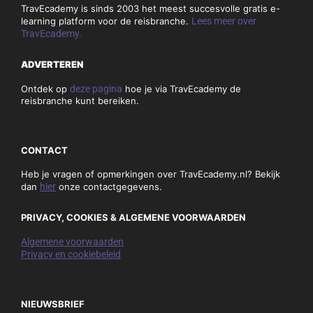
Ecademie
Indonesië
KLM
MSC Cruises
Nieuws
Oman
Sunny Cars
Tenerife
The Great American West