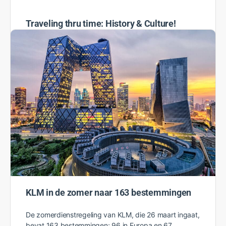
Traveling thru time: History & Culture!
Vanaf het prille begin van de zuidelijk natie in 1776 tot
de huidige burgerrechten, onderwerpen als
geschiedenis en cultuur vind je overal door de staten
terug.…
TravEcademy Team
0
30 maart 2023
KLM in de zomer naar 163 bestemmingen
De zomerdienstregeling van KLM, die 26 maart ingaat,
bevat 163 bestemmingen; 96 in Europa en 67