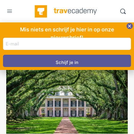
Mis niets en schrijf je hier in op onze
Maand:
maart 2023
nieuwsbrief!
E-
mail
adres
(Vereist)