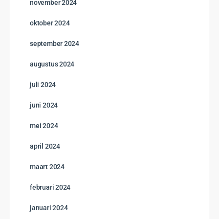
Goed nieuws voor reizigers uit Noord-Nederland
27 juli 2026
En de winnaars zijn…
6 juli 2026
Meld je aan voor het USA Discovery Program
15 juni 2026
Nieuwste vacatures
Vacature plaatsen op TravEcademy?
Overal
Archives