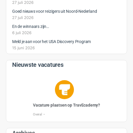
10 Hoofdstukken
Texas voor gevorderden
Open to access this content
0% Compleet
0/0 Steps
Start cursus
GRATIS