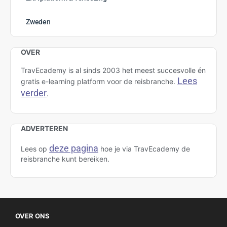
februari 2022
januari 2022
Categories
Amazing Thailand
Brand USA
Curaçao
Cursus
de Jong Intra Vakanties
Duurzaam toerisme