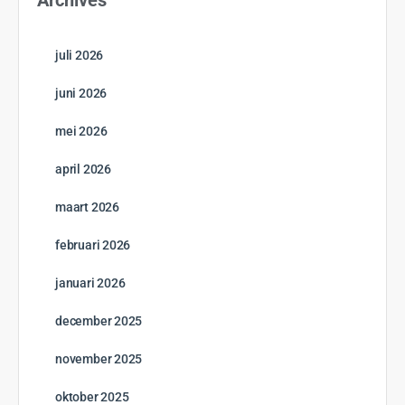
11 Hoofdstukken
Beachcomber Resorts & Hotels
Open to access this content
0% Compleet
0/0 Steps
Start cursus
GRATIS