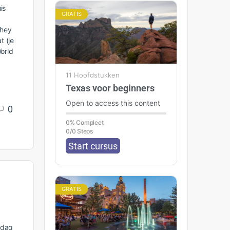
is
GRATIS
shey
t (je
orld
11 Hoofdstukken
Texas voor beginners
Open to access this content
0
0% Compleet
0/0 Steps
Start cursus
GRATIS
rdag