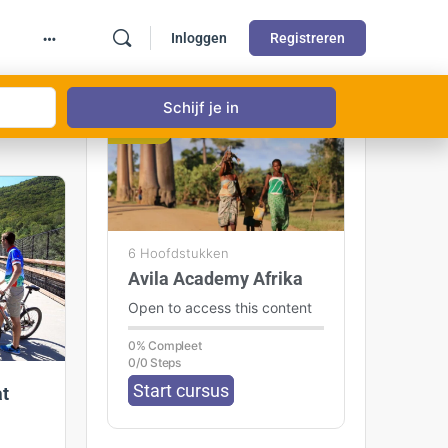
Inloggen
Registreren
GRATIS
6 Hoofdstukken
Avila Academy Afrika
Open to access this content
0% Compleet
0/0 Steps
Start cursus
at