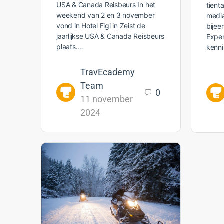
USA & Canada Reisbeurs In het
tient
weekend van 2 en 3 november
media
vond in Hotel Figi in Zeist de
bije
jaarlijkse USA & Canada Reisbeurs
Exper
plaats.…
kenni
TravEcademy
Team
0
11 november
2024