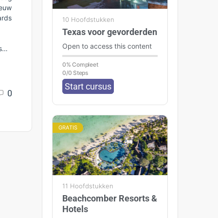
ieuw
ards
10 Hoofdstukken
Texas voor gevorderden
Open to access this content
rs…
0% Compleet
0/0 Steps
Start cursus
0
GRATIS
11 Hoofdstukken
Beachcomber Resorts &
Hotels