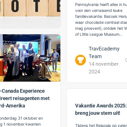
Pennsylvania heeft alles in hu
voor een verrassend leuke
familievakantie. Bezoek Her
waar chocolade centraal staa
mag proeven!), ontdek het W
of Little League Museum…
TravEcademy
Team
14 november
2024
-Canada Experience
ireert reisagenten met
Vakantie Awards 2025:
rd-Amerika
breng jouw stem uit!
onderdag 31 oktober en
dag 1 november kwamen
Tijdens het Reisgala op zate