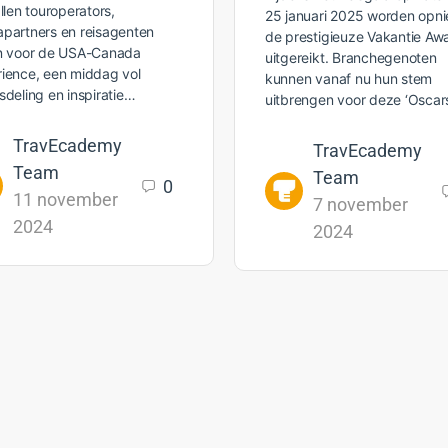
allen touroperators,
25 januari 2025 worden opn
partners en reisagenten
de prestigieuze Vakantie Aw
en voor de USA-Canada
uitgereikt. Branchegenoten
ience, een middag vol
kunnen vanaf nu hun stem
sdeling en inspiratie…
uitbrengen voor deze ‘Osca
TravEcademy
TravEcademy
Team
Team
0
11 november
7 november
2024
2024