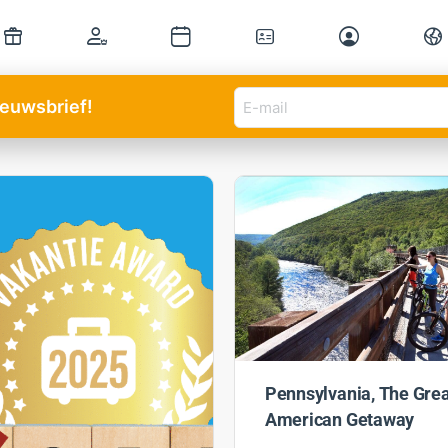
E-
nieuwsbrief!
mail
adres
(Vereist)
Pennsylvania, The Gre
American Getaway