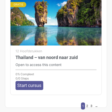
GRATIS
12 Hoofdstukken
Thailand – van noord naar zuid
Open to access this content
0% Compleet
0/0 Steps
Start cursus
1
2
3
→