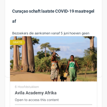
Curaçao schaft laatste COVID-19 maatregel
af
Bezoekers die aankomen vanaf 5 juni hoeven geen
Passenger Locator Card (PLC) meer te tonen. Hiermee
GRATIS
vervalt de laatste COVID-19 maatregel voor het riezen
naar…
Rosanne
7 juni 2022
6 Hoofdstukken
Avila Academy Afrika
Open to access this content