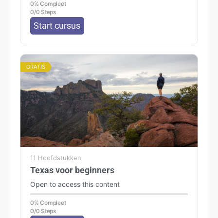
0% Compleet
0/0 Steps
Start cursus
GRATIS
11 Hoofdstukken
Texas voor beginners
Open to access this content
0% Compleet
0/0 Steps