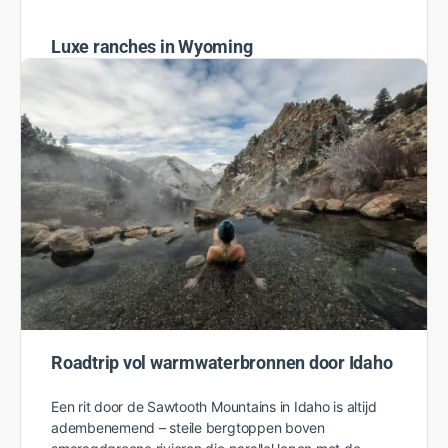
Luxe ranches in Wyoming
Yeeha! Dat is de gevleugelde uitdrukking van de
echte inwoners van Wyoming, de enige echte Cowboy
State. Ruimte, rust, prachtige natuur en veel
historische bezienswaardigheden…
Rosanne
31 oktober 2022
Roadtrip vol warmwaterbronnen door Idaho
Een rit door de Sawtooth Mountains in Idaho is altijd
adembenemend – steile bergtoppen boven